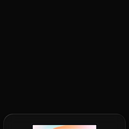
partizipieren
JobRad
Betriebliche Altersvorsorge
Fortbildungen, Zertifizierungen & indiviudelle
Weiterentwicklung
fabian.rigl@flow-it-up.de